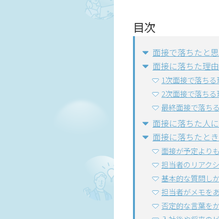
目次
面接で落ちたと思
面接に落ちた理由
1次面接で落ちる
2次面接で落ちる
最終面接で落ち
面接に落ちた人に
面接に落ちたとき
面接が予定より
担当者のリアク
基本的な質問し
担当者がメモを
否定的な言葉を