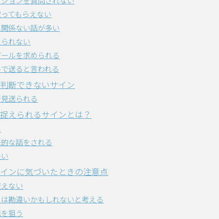
ビジョンを質問されない
取ってもらえない
に関係ない話が多い
えられない
ピールを求められる
ルで送ると言われる
判断できないサイン
で見送られる
捉えられるサインとは？
る
来的な話をされる
長い
インに気づいたときの注意点
変えない
」は勘違いかもしれないと考える
転を狙う