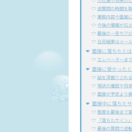
入社後や将来の
逆質問の時間を
業務内容や面接
今後の情報が伝
最後の一言やア
合否結果はメー
面接に落ちたとは
エレベーターま
面接に受かったと
話を深掘りされ
現状の確認や将
面接が予定より
面接中に落ちたサ
態度を最後まで
「落ちたサイン
最後の質問で逆