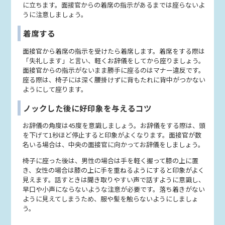
に立ちます。面接官からの着席の指示があるまでは座らないよ
うに注意しましょう。
着席する
面接官から着席の指示を受けたら着席します。着席をする際は
「失礼します」と言い、軽くお辞儀をしてから座りましょう。
面接官からの指示がないまま勝手に座るのはマナー違反です。
座る際は、椅子には深く腰掛けずに背もたれに背中がつかない
ようにして座ります。
ノックした後に好印象を与えるコツ
お辞儀の角度は45度を意識しましょう。お辞儀をする際は、頭
を下げて1秒ほど停止すると印象がよくなります。面接官が数
名いる場合は、中央の面接官に向かってお辞儀をしましょう。
椅子に座った後は、男性の場合は手を軽く握って膝の上に置
き、女性の場合は膝の上に手を重ねるようにすると印象がよく
見えます。話すときは聞き取りやすい声で話すように意識し、
早口や小声にならないような注意が必要です。落ち着きがない
ように見えてしまうため、服や髪を触らないようにしましょ
う。