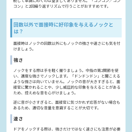
続して単調に叩くのは望ましくありません。「コンコン／コン
コン」と2回繰り返すリズムで行うことがおすすめです。
回数以外で面接時に好印象を与えるノックと
は？
面接時はノックの回数以外にもノックの強さや速さにも気を付
けましょう。
強さ
ノックをする際は手を軽く握りましょう。中指の第2関節を使
い、適度な強さでノックします。「ドンドンドン」と聞こえる
ような強さは向いていません。ノックの音が大きすぎると、面
接官に驚かれることや、少し威圧的な印象を与えることがある
ため、控えめな音を心がけましょう。
逆に音が小さすぎると、面接官に気づかれず応答がない場合も
あるため、適切な音量を意識することが大切です。
速さ
ドアをノックする際は、強さだけではなく速さにも注意が必要