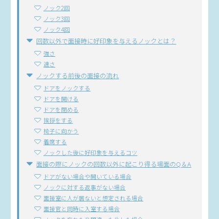
ノック2回
ノック3回
ノック4回
回数以外で面接時に好印象を与えるノックとは？
強さ
速さ
ノックする前後の面接の流れ
ドアをノックする
ドアを開ける
ドアを閉める
挨拶をする
椅子に向かう
着席する
ノックした後に好印象を与えるコツ
面接の際にノックの回数以外に起こり得る場面のQ＆A
ドアがない場合や開いている場合
ノックに対する返事がない場合
面接室に人が居ないと想定される場合
面接官と同時に入室する場合