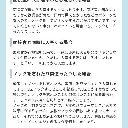
面接官が後から入室するケースもあります。面接官が居なくて
もほかの従業員が居た、死角で見えなかったなどのパターンも
あるので、ノックをしてから入室することがおすすめです。室
内に誰もいないと事前にわかっている場合でも、ノックしてか
ら入りましょう。
面接官と同時に入室する場合
面接官が待機場所に来て、一緒に部屋に入る場合はノックしな
くても構いません。ただし、入室する際には「失礼いたしま
す」と言い、一礼してから入室します。
ノックを忘れたり間違ったりした場合
緊張してノックをし忘れたら、素直に謝罪をしてから入室しま
しょう。3回ノックするところを緊張して2回しか叩かなかった
場合でも、ノックを忘れたことや間違えたことに気を取られ
ず、しっかり気持ちを切り替えて臨みましょう。
ノックの回数を気にしすぎて、面接のパフォーマンスが落ちて
は意味がありません。挨拶やノックの回数はあくまでマナーで
あり、それで合否が決まるわけではありません。適度に意識を
しスムーズに対応ができるよう準備をしましょう。