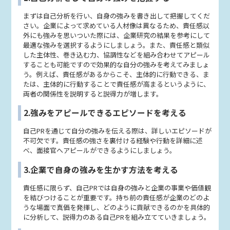
まずは自己分析を行い、自身の強みを書き出して把握してくだ
さい。企業によって求めている人材像は異なるため、責任感以
外にも強みを思いついた際には、企業研究の結果を参考にして
最適な強みを選択するようにしましょう。また、責任感と類似
した主体性、巻き込む力、協調性などを組み合わせてアピール
することも可能ですので効果的な自分の強みを考えてみましょ
う。例えば、責任感があるからこそ、主体的に行動できる、ま
たは、主体的に行動することで責任感が高まるというように、
両者の関係性を説明すると説得力が増します。
2.強みをアピールできるエピソードを考える
自己PRを通じて自分の強みを伝える際は、詳しいエピソードが
不可欠です。責任感の強さを裏付ける経験や行動を詳細に述
べ、面接官へアピールができるようにしましょう。
3.企業で自身の強みを生かす方法を考える
責任感に限らず、自己PRでは自身の強みと企業の事業や価値観
を結びつけることが重要です。持ち前の責任感が企業のどのよ
うな場面で真価を発揮し、どのように貢献できるのかを具体的
に分析して、説得力のある自己PRを組み立てていきましょう。