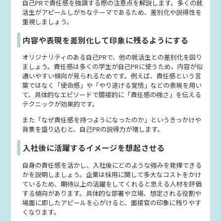
自己PRで責任感を強調する際の注意点を解説します。多くの就
活生がアピールしがちなテーマであるため、差別化や説得性を
重視しましょう。
内容や表現を差別化して印象に残るようにする
オリジナリティのある自己PRで、他の就活生との差別化を図り
ましょう。責任感は多くの学生が自己PRに使うため、内容が似
通いやすい傾向が見られるためです。例えば、責任感という言
葉ではなく「使命感」や「やり遂げる覚悟」などの表現を用い
て、具体的なエピソードで間接的に「責任感の強さ」を伝える
テクニックが効果的です。
また「なぜ責任感を持つようになったのか」というきっかけや
背景を盛り込むと、自己PRの説得力が増します。
入社後に活躍するイメージを想起させる
自身の責任感を活かし、入社後にどのような強みを発揮できる
かを説明しましょう。企業は採用に関して多大なコストをかけ
ているため、期待以上の活躍をしてくれると思える人材を評価
する傾向があります。具体的な部署や立場、想定される役割や
場面に即したアピールを心がけると、面接官の印象に残りやす
くなります。