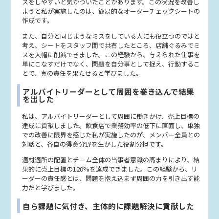
スをしやすいと気がついたことがあります。この状況を改善し
ようと私が実施したのは、簡易的なオーダーチェックシートの
作成です。
また、自分と同じようなミスをしている人にも役立つのではと
考え、シートをスタッフ間で共有したところ、店舗ぐるみでミ
スを大幅に削減できました。この経験から、与えられた仕事を
単にこなすだけでなく、問題を自分事として捉え、行動するこ
とで、真の責任を果たせると学びました。
アルバイトリーダーとして周囲を巻き込んで結果
を出した
私は、アルバイトリーダーとして周囲に働きかけ、売上目標の
達成に貢献しました。飲食店で業務効率の低下に直面し、単独
での改善に限界を感じた私が実施したのが、メンバー全員との
対話と、各自の得意分野を生かした役割分担です。
適材適所の配置とチーム全体の当事者意識の高まりにより、結
果的に売上目標の120%を達成できました。この経験から、リ
ーダーの責任感とは、問題を抱え込まず周囲の力を引き出す能
力だと学びました。
自ら課題に気付き、主体的に課題解決に貢献した