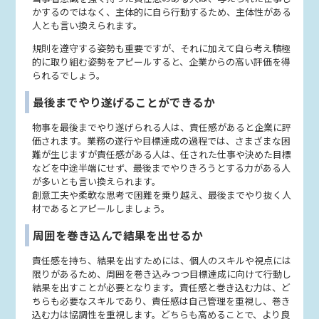
かするのではなく、主体的に自ら行動するため、主体性がある
人とも言い換えられます。
規則を遵守する姿勢も重要ですが、それに加えて自ら考え積極
的に取り組む姿勢をアピールすると、企業からの高い評価を得
られるでしょう。
最後までやり遂げることができるか
物事を最後までやり遂げられる人は、責任感があると企業に評
価されます。業務の遂行や目標達成の過程では、さまざまな困
難が生じますが責任感がある人は、任された仕事や決めた目標
などを中途半端にせず、最後までやりきろうとする力がある人
が多いとも言い換えられます。
創意工夫や柔軟な思考で困難を乗り越え、最後までやり抜く人
材であるとアピールしましょう。
周囲を巻き込んで結果を出せるか
責任感を持ち、結果を出すためには、個人のスキルや視点には
限りがあるため、周囲を巻き込みつつ目標達成に向けて行動し
結果を出すことが必要となります。責任感と巻き込む力は、ど
ちらも必要なスキルであり、責任感は自己管理を重視し、巻き
込む力は協調性を重視します。どちらも高めることで、より良