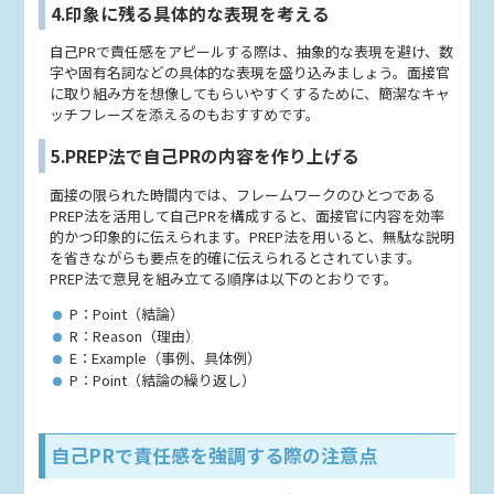
4.印象に残る具体的な表現を考える
自己PRで責任感をアピールする際は、抽象的な表現を避け、数
字や固有名詞などの具体的な表現を盛り込みましょう。面接官
に取り組み方を想像してもらいやすくするために、簡潔なキャ
ッチフレーズを添えるのもおすすめです。
5.PREP法で自己PRの内容を作り上げる
面接の限られた時間内では、フレームワークのひとつである
PREP法を活用して自己PRを構成すると、面接官に内容を効率
的かつ印象的に伝えられます。PREP法を用いると、無駄な説明
を省きながらも要点を的確に伝えられるとされています。
PREP法で意見を組み立てる順序は以下のとおりです。
P：Point（結論）
R：Reason（理由）
E：Example（事例、具体例）
P：Point（結論の繰り返し）
自己PRで責任感を強調する際の注意点