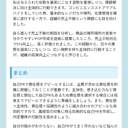
私は与えられた役割を着実にこなす姿勢を重視しつつ、課題解
決に向け主体的に行動できます。コンビニエンスストアでアル
バイトをしていた際、基本的なレジ打ちや陳列、在庫管理を確
実に遂行する一方で、店舗の売上不振という課題にも目を向け
ました。
自ら進んで売上不振の原因を分析し、商品の陳列場所の変更や
分かりやすいPOP作成を店長に提案したところ、売上が前月比
で5%向上し、高く評価されました。この経験から、日々の業
務を誠実にこなしつつ、広い視野を持ち主体的に行動すること
が、組織の成果向上につながると学びました。
まとめ
自己PRで責任感をアピールするには、企業が求める責任感を的
確に把握しておくことが重要です。主体性、巻き込む力など責
任感と類似した自己PRもあるため責任感を選択する場合には成
果までアピールできるように準備をしましょう。また、責任感
×主体性、責任感×協調性のように組み合わせのアピールも有
効的ですので、面接官の印象に残る効果的な自己PRを作成し、
内定獲得の可能性を高めましょう。
自分の強みがわからない、自己PRがうまく作れないなど悩んだ