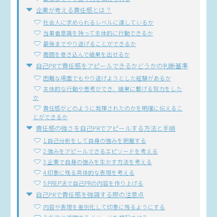
企業が考える責任感とは？
社会人に求められるレベルに達しているか
当事者意識を持って主体的に行動できるか
最後までやり遂げることができるか
周囲を巻き込んで結果を出せるか
自己PRで責任感をアピールできるかどうかの判断基準
困難な場面でもやり遂げようとした経験があるか
主体的な行動や思考ができ、結果に繋げる努力をした
か
責任感がどのように発揮されたのかを明確に伝えるこ
とができるか
責任感の強さを自己PRでアピールする方法と手順
1.自己分析をして自身の強みを把握する
2.強みをアピールできるエピソードを考える
3.企業で自身の強みを生かす方法を考える
4.印象に残る具体的な表現を考える
5.PREP法で自己PRの内容を作り上げる
自己PRで責任感を強調する際の注意点
内容や表現を差別化して印象に残るようにする