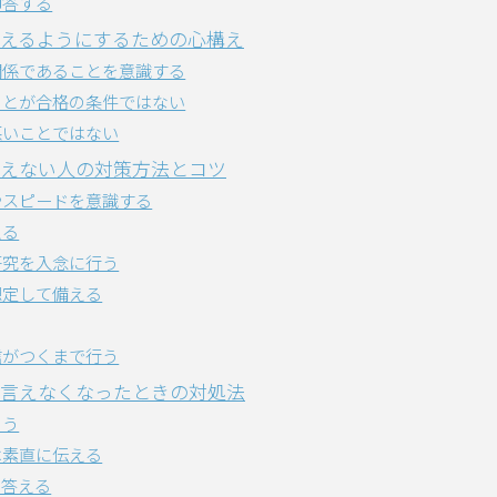
即答する
えるようにするための心構え
関係であることを意識する
ことが合格の条件ではない
悪いことではない
えない人の対策方法とコツ
やスピードを意識する
える
研究を入念に行う
想定して備える
信がつくまで行う
言えなくなったときの対処法
らう
は素直に伝える
も答える