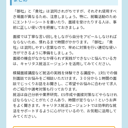
「御社」と「貴社」は混同されがちですが、それぞれ使用すべ
き場面が異なるため、注意しましょう。特に、就職活動のため
にエントリーシートを書いたり、面接を受けたりする人は、事
前に正しい使い方を把握しておきましょう。
面接では丁寧な言い回しをしながら自分をアピールしなければ
ならないため、慣れるまで時間がかかります。「御社」「貴
社」は混同しやすい言葉なので、早めに対策を行い適切な使い
方ができるように準備をしましょう。
面接の機会がなかなか得られず実践ができないと悩んでいる方
は、キャリタス就活エージェントを活用してみてください。
模擬面接講座など就活の実践を体験できる講座や、1対1での個
別面談でお悩みをご相談いただけます。３０分から１時間の面
談でじっくりお話をお聞きし、ご希望やお悩みに合わせて求人
のご紹介や選考対策も行っております。
就活は自己分析や業界研究、ES作成や面接対策などやらなけれ
ばならないことがたくさんあり、時間が足りない！というお声
をよく聞きます。キャリタス就活エージェントでは効率的な就
活をサポートするように心がけているので、お気軽に活用して
みてください。