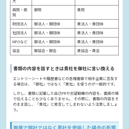
大
病院・医
御院
貴院
院
財団法人
御法人・御団体
貴法人・貴団体
社団法人
御法人・御団体
貴法人・貴団体
NPOなど
御法人・御団体
貴法人・貴団体
協会
御協会・御会
貴協会・貴会
書類の内容を話すときは貴社を御社に言い換える
エントリーシートや履歴書などの各種書類で相手企業に言及す
る場合は、「御社」ではなく「貴社」を使うのが一般的です。
しかし、書類に記載した自己PRや志望動機の内容を、面接の場
で伝えることも少なくありません。 その際に、書類の内容をそ
のまま話し、「貴社」と発言してしまわないよう注意しましょ
う。
面接で御社ではなく貴社を使用した場合の影響