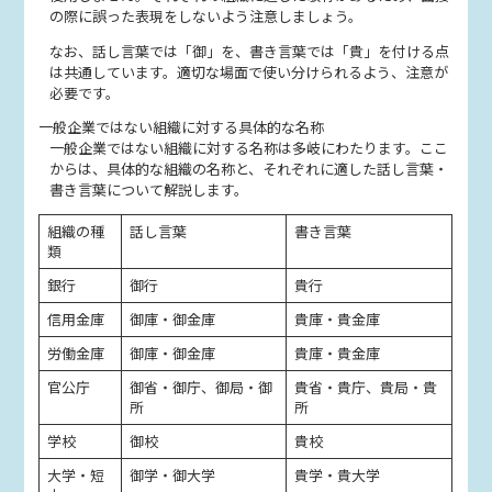
の際に誤った表現をしないよう注意しましょう。
なお、話し言葉では「御」を、書き言葉では「貴」を付ける点
は共通しています。適切な場面で使い分けられるよう、注意が
必要です。
一般企業ではない組織に対する具体的な名称
一般企業ではない組織に対する名称は多岐にわたります。ここ
からは、具体的な組織の名称と、それぞれに適した話し言葉・
書き言葉について解説します。
組織の種
話し言葉
書き言葉
類
銀行
御行
貴行
信用金庫
御庫・御金庫
貴庫・貴金庫
労働金庫
御庫・御金庫
貴庫・貴金庫
官公庁
御省・御庁、御局・御
貴省・貴庁、貴局・貴
所
所
学校
御校
貴校
大学・短
御学・御大学
貴学・貴大学