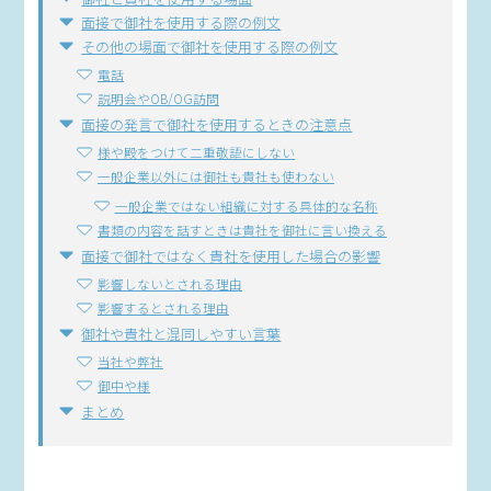
面接で御社を使用する際の例文
その他の場面で御社を使用する際の例文
電話
説明会やOB/OG訪問
面接の発言で御社を使用するときの注意点
様や殿をつけて二重敬語にしない
一般企業以外には御社も貴社も使わない
一般企業ではない組織に対する具体的な名称
書類の内容を話すときは貴社を御社に言い換える
面接で御社ではなく貴社を使用した場合の影響
影響しないとされる理由
影響するとされる理由
御社や貴社と混同しやすい言葉
当社や弊社
御中や様
まとめ