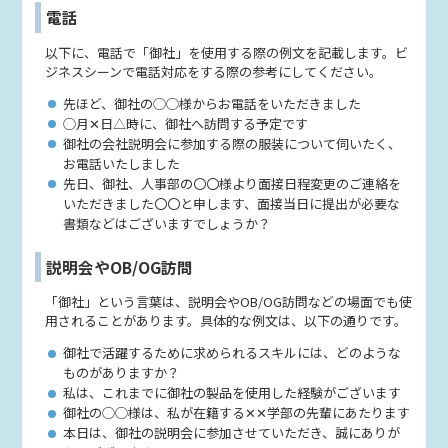
電話
以下に、電話で「御社」を使用する際の例文を記載します。ビ
ジネスシーンで電話対応をする際の参考にしてください。
先ほど、御社の◯◯様からお電話をいただきました
◯月✕日△時に、御社へ訪問する予定です
御社の会社説明会に参加する際の服装について伺いたく、
お電話いたしました
先日、御社、人事部の〇〇様より面接日程変更のご連絡を
いただきました〇〇と申します、面接当日に提出が必要な
書類などはございますでしょうか？
説明会やOB/OG訪問
「御社」という言葉は、説明会やOB/OG訪問などの場面でも使
用されることがあります。具体的な例文は、以下の通りです。
御社で活躍するために求められるスキルには、どのような
ものがありますか？
私は、これまでに御社の製品を使用した経験がございます
御社の◯◯様は、私が在籍する✕✕学部の先輩にあたります
本日は、御社の説明会に参加させていただき、誠にありが