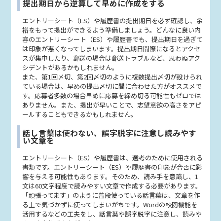
提出期日から逆算して早めに作成をする
エントリーシート（ES）や履歴書の提出期日を必ず確認し、余
裕をもって提出ができるよう準備しましょう。どんなに良い内
容のエントリーシート（ES）や履歴書でも、提出期日を過ぎて
は印象が悪くなってしまいます。提出期日間際になるとアクセ
スが集中したり、郵送の場合は郵送トラブルなど、思わぬアク
シデントがあるかもしれません。
また、第1回〆切、第2回〆切のように複数提出〆切が設けられ
ている場合は、早めの提出〆切に間に合わせた方がオススメで
す。応募者多数の場合早めに応募を締め切る可能性もゼロでは
ありません。また、提出が早いことで、志望意欲の高さをアピ
ールすることもできるかもしれません。
話し言葉は使わない、誤字脱字に注意し読みやす
い文章を
エントリーシート（ES）や履歴書は、選考のために使用される
書類です。エントリーシート（ES）や履歴書の印象が合否に影
響を与える可能性もあります。そのため、読み手を意識し、1
文は60文字程度で読みやすい文章で作成する必要があります。
「頑張ってます」のように普段使っている話言葉は、文章を作
る上で気づかずに使ってしまいがちです。Wordの校閲機能を
活用するなどの工夫をし、話言葉や誤字脱字に注意し、読みや