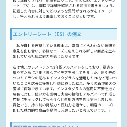
接で深掘りされる可能性もあります。そのため、エントリーシ
ート（ES）は、面接で詳細を確認される前提で書きましょう。
記載した内容に対してどのような質問がされるかをイメージ
し、答えられるよう準備しておくことが大切です。
エントリーシート（ES）の例文
「私が貴社を志望している理由は、常識にとらわれない発想で
意見を出し合い、多様なニーズに応えられる新しい商品を生み
出している社風に魅力を感じたからです。
私は地元のレストランで3年間アルバイトをしており、顧客を
増やすためにさまざまなアイデアを出してきました。割引券の
ついたチラシの配布やインスタグラムを活用したPRなど思いつ
いたことを店長に提案し行動に移した結果、多くの新規顧客の
獲得に貢献できています。インスタグラムの運用に不安を抱く
店長に対し、使い方を説明し実際の投稿もアルバイトで作成し
店長にチェックしてもらうなど運用方法を考え実行しました。
貴社でも、持ち前の発想力と行動力を活かし、顧客のニーズに
即した魅力的な商品を提供し活躍したいと考えています。」