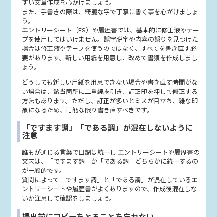
すい文章作成を心がけましょう。
また、手書きの際は、綺麗な字で丁寧に書く事を心がけましょ
う。
エントリーシート（ES）や履歴書では、基本的に修正液やテー
プを使用してはいけません。誤字脱字や内容の誤りを見つけた
場合は修正液やテープを使うのではなく、すべてを書き直す必
要があります。新しい用紙を用意し、改めて書類を作成しまし
ょう。
どうしても新しい用紙を用意できない場合や書き直す時間がな
い場合は、該当箇所に二重線を引き、訂正印を押して修正する
方法もあります。ただし、訂正が多いとミスが目立ち、雑な印
象になるため、可能な限り書き直すべきです。
「ですます調」「である調」が混在しないように
注意
誰もが通じる言葉で口調は統一し エントリーシートや履歴書の
文末は、「ですます調」か「である調」どちらかに統一するの
が一般的です。
質問によって「ですます調」と「である調」が混在しているエ
ントリーシートや履歴書がよくありますので、作成後混在しな
いか注意して確認をしましょう。
提出前にコピーをとることを忘れない