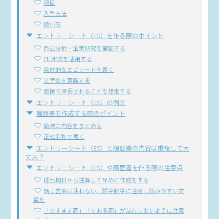
項目
入手方法
扱い方
エントリーシート（ES）を作る際のポイント
自己分析・企業研究を徹底する
PERP法を活用する
具体的なエピソードを書く
文字数を意識する
面接で深堀されることを想定する
エントリーシート（ES）の例文
履歴書を作成する際のポイント
簡潔に内容をまとめる
正式名称で書く
エントリーシート（ES）と履歴書の内容は重複して大
丈夫？
エントリーシート（ES）や履歴書を作る際の注意点
提出期日から逆算して早めに作成をする
話し言葉は使わない、誤字脱字に注意し読みやすい文
章を
「ですます調」「である調」が混在しないように注意