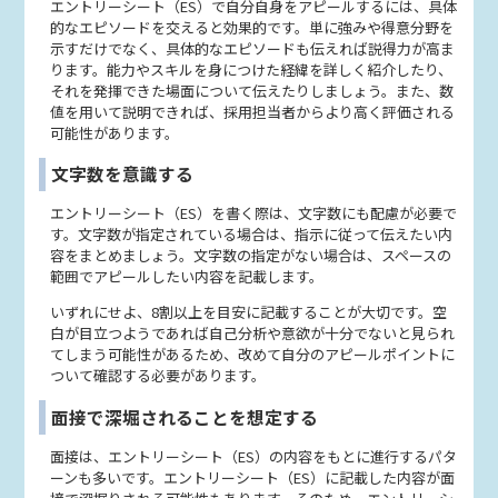
エントリーシート（ES）で自分自身をアピールするには、具体
的なエピソードを交えると効果的です。単に強みや得意分野を
示すだけでなく、具体的なエピソードも伝えれば説得力が高ま
ります。能力やスキルを身につけた経緯を詳しく紹介したり、
それを発揮できた場面について伝えたりしましょう。また、数
値を用いて説明できれば、採用担当者からより高く評価される
可能性があります。
文字数を意識する
エントリーシート（ES）を書く際は、文字数にも配慮が必要で
す。文字数が指定されている場合は、指示に従って伝えたい内
容をまとめましょう。文字数の指定がない場合は、スペースの
範囲でアピールしたい内容を記載します。
いずれにせよ、8割以上を目安に記載することが大切です。空
白が目立つようであれば自己分析や意欲が十分でないと見られ
てしまう可能性があるため、改めて自分のアピールポイントに
ついて確認する必要があります。
面接で深堀されることを想定する
面接は、エントリーシート（ES）の内容をもとに進行するパタ
ーンも多いです。エントリーシート（ES）に記載した内容が面