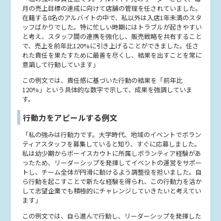
月の売上目標の達成に向けて店舗の管理を任されていました。
在籍する8名のアルバイトの中で、私以外は入店1年未満のスタ
ッフばかりでした。特に忙しい時期にはトラブルが起きやすい
と考え、スタッフ間の連携を強化し、販売戦略を共有すること
で、売上を前年比120%に引き上げることができました。任さ
れた責任を果たすために最善を尽くし、結果を出すことを常に
意識して行動しています」
この例文では、責任感に基づいた行動の結果を「前年比
120%」という具体的な数字で示して、成果を強調していま
す。
行動力をアピールする例文
「私の強みは行動力です。大学時代、地域のイベントでボラン
ティアスタッフを募集していると知り、すぐに応募しました。
私は幼少期からボーイスカウトに所属しボランティア経験があ
ったため、リーダーシップを発揮してイベントの運営をサポー
トし、チーム全体が円滑に動けるよう調整役を担いました。自
ら行動を起こすことで新たな経験を得られ、この行動力を活か
して志望企業でも積極的にチャレンジしていきたいと考えてい
ます」
この例文では、自ら進んで行動し、リーダーシップを発揮した