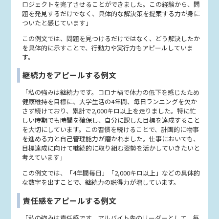
ロジェクトを完了させることができました。この経験から、問
題を発見するだけでなく、具体的な解決策を提案する力が身に
ついたと感じています」
この例文では、問題を見つけるだけではなく、どう解決したか
を具体的に示すことで、行動力や実行力もアピールしていま
す。
継続力をアピールする例文
「私の強みは継続力です。コロナ禍で体力の低下を感じたため
健康維持を目標に、大学生活の4年間、毎日ランニングを欠か
さず続けており、累計で2,000キロ以上を走りました。特に忙
しい時期でも時間を確保し、自分に課した目標を達成すること
を大切にしています。この習慣を続けることで、計画的に物事
を進める力と自己管理能力が磨かれました。仕事においても、
目標達成に向けて継続的に取り組む姿勢を活かしていきたいと
考えています」
この例文では、「4年間毎日」「2,000キロ以上」などの具体的
な数字を出すことで、継続力の説得力が増しています。
責任感をアピールする例文
「私の強みは責任感です。アルバイト先のリーダーとして、毎