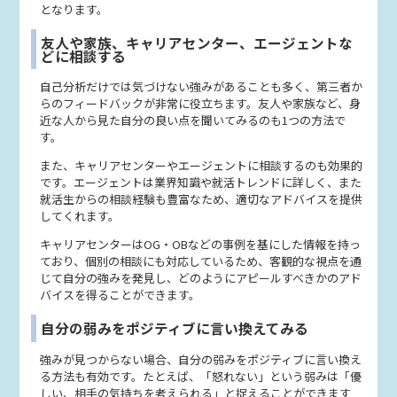
となります。
友人や家族、キャリアセンター、エージェントな
どに相談する
自己分析だけでは気づけない強みがあることも多く、第三者か
らのフィードバックが非常に役立ちます。友人や家族など、身
近な人から見た自分の良い点を聞いてみるのも1つの方法で
す。
また、キャリアセンターやエージェントに相談するのも効果的
です。エージェントは業界知識や就活トレンドに詳しく、また
就活生からの相談経験も豊富なため、適切なアドバイスを提供
してくれます。
キャリアセンターはOG・OBなどの事例を基にした情報を持っ
ており、個別の相談にも対応しているため、客観的な視点を通
じて自分の強みを発見し、どのようにアピールすべきかのアド
バイスを得ることができます。
自分の弱みをポジティブに言い換えてみる
強みが見つからない場合、自分の弱みをポジティブに言い換え
る方法も有効です。たとえば、「怒れない」という弱みは「優
しい、相手の気持ちを考えられる」と捉えることができます