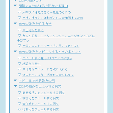
自分の強みとは
面接で自分の強みを訊かれる理由
入社後に活躍できるか見極めるため
自社の社風との調和がとれるか確認するため
自分の強みを知る方法
自己分析をする
友人や家族、キャリアセンター、エージェントなどに
相談する
自分の弱みをポジティブに言い換えてみる
自分の強みをアピールするときのポイント
アピールする強みは1つか２つに絞る
結論から話す
具体的なエピソードを取り入れる
強みをどのように活かせるかを伝える
アピールできる強みの例
自分の強みを伝えられる例文
問題解決力をアピールする例文
継続力をアピールする例文
責任感をアピールする例文
行動力をアピールする例文