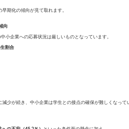
の早期化の傾向が見て取れます。
傾向
満の中小企業への応募状況は厳しいものとなっています。
学生割合
に減少が続き、中小企業は学生との接点の確保が難しくなって
性への不安（45.2％）
といった条件面の懸念に加え、