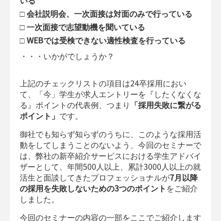
いる
□ 会社説明会、一次面接は対面のみで行っている
□ 一次面接で志望動機を聞いている
□ WEBでは受検できない適性検査を行っている
・・・いかがでしょうか？
上記のチェックリストの項目は24卒採用におい
て、「今」学生が求人エントリーを『したくなくな
る』ポイントの代表例、つまり
「採用失敗に繋がる
ポイント」
です。
御社でも知らず知らずのうちに、このような採用活
動をしてしまうことのないよう、今回のセミナーで
は、弊社の新卒紹介サービスにおける学生アドバイ
ザーとして、年間500人以上、累計3000人以上の就
活生と面談してきたプロフェッショナルが
7月以降
の採用を失敗しないための3つのポイント
をご紹介
しました。
今回のセミナーの内容の一部をここでご紹介します