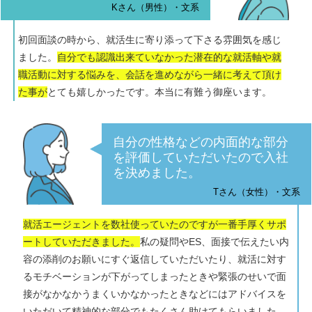
Kさん（男性）・文系
初回面談の時から、就活生に寄り添って下さる雰囲気を感じ
ました。
自分でも認識出来ていなかった潜在的な就活軸や就
職活動に対する悩みを、会話を進めながら一緒に考えて頂け
た事が
とても嬉しかったです。本当に有難う御座います。
自分の性格などの内面的な部分
を評価していただいたので入社
を決めました。
Tさん（女性）・文系
就活エージェントを数社使っていたのですが一番手厚くサポ
ートしていただきました。
私の疑問やES、面接で伝えたい内
容の添削のお願いにすぐ返信していただいたり、就活に対す
るモチベーションが下がってしまったときや緊張のせいで面
接がなかなかうまくいかなかったときなどにはアドバイスを
いただいて精神的な部分でもたくさん助けてもらいました。