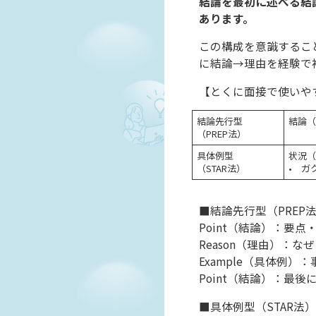
結論を最初に述べる結論
あります。
この構成を意識するこ
に結論→理由を経験で
【とくに面接で使いや
結論先行型
結論（
（PREP法）
具体例型
状況（S
（STAR法）
• ガ
■結論先行型（PREP
Point（結論）：要
Reason（理由）：
Example（具体例
Point（結論）：最
■具体例型（STAR法