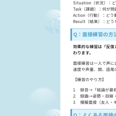
Situation（状
Task（課題）：何
Action（行動）：
Result（結果）：
Q：面接練習の方
効果的な練習は「反復
わります。
面接練習は一人で声に
速度や声量、間、語尾
【練習のやり方】
1. 録音→「結論が
2. 録画→姿勢・目
3. 模擬面接（友人
Q：よくある面接