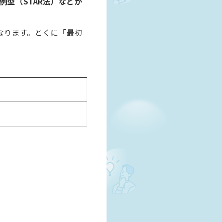
例型（STAR法）などが
なります。とくに「最初
。