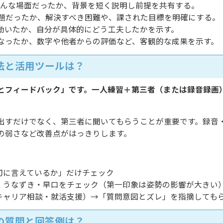
況）：どんな場面だったか、背景を短く説明し前提を共有する。
が問題だったか、解決すべき困難や、課された目標を明確にする。
どう動いたか、自分が具体的にどう工夫したかを示す。
どうなったか、数字や他者からの評価など、客観的な成果を示す。
法と活用ツールは？
とフィードバック」です。一人練習＋第三者（または録音録画
出すだけでなく、第三者に聞いてもらうことが重要です。録音
の弱さなど改善点がはっきりします。
最初に言えているか」だけチェック
線・うなずき・早口をチェック（第一印象は姿勢の影響が大きい
・キャリア相談・就活支援）→「質問意図とズレ」を指摘しても
の質問と回答例は？