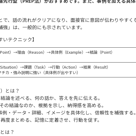
先行型（PREP法）がおすすめです。また、事例を加える具体
とで、話の流れがクリアになり、面接官に意図が伝わりやすく
補強」は、一般的にも示されています。
すいテクニック】
Point）→理由（Reason）→具体例（Example）→結論（Point）
ituation）→課題（Task）→行動（Action）→結果（Result）
クチカ・強み説明に強い（具体例が出やすい）
法）とは？
点・結論を述べる、何の話か、答えを先に伝える。
なぜその結論なのか、根拠を示し、納得感を高める。
）：事例・データ・詳細、イメージを具体化し、信頼性を補強する
後に再度まとめる、記憶に定着させ、行動を促す。
）とは？