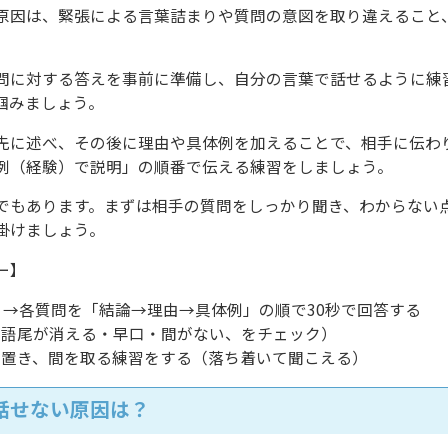
原因は、緊張による言葉詰まりや質問の意図を取り違えること
問に対する答えを事前に準備し、自分の言葉で話せるように練
掴みましょう。
先に述べ、その後に理由や具体例を加えることで、相手に伝わり
例（経験）で説明」の順番で伝える練習をしましょう。
でもあります。まずは相手の質問をしっかり聞き、わからない
掛けましょう。
ー】
く→各質問を「結論→理由→具体例」の順で30秒で回答する
（語尾が消える・早口・間がない、をチェック）
」置き、間を取る練習をする（落ち着いて聞こえる）
話せない原因は？