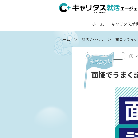
ホーム
キャリタス就
ホーム
就活ノウハウ
面接でうまく
2
一問一答
面接でうまく